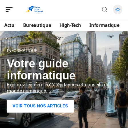
Actu
Bureautique
High-Tech
Informatique
INFORMATIQUE
Votre guide
informatique
Explorez les dernières tendances et conseils du
monde numérique.
VOIR TOUS NOS ARTICLES