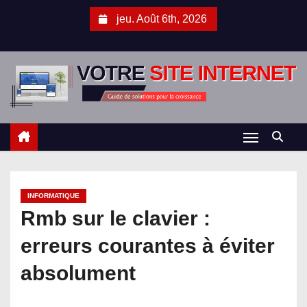
S
jeu. Août 6th, 2026
k
i
p
t
o
c
o
n
t
INFORMATIQUE
e
Rmb sur le clavier :
n
t
erreurs courantes à éviter
absolument