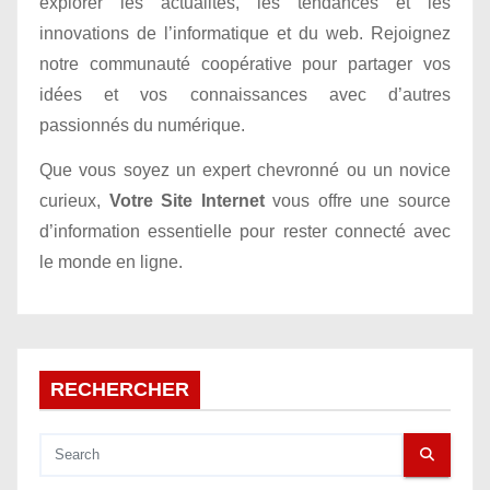
explorer les actualités, les tendances et les
i
innovations de l’informatique et du web. Rejoignez
o
notre communauté coopérative pour partager vos
idées et vos connaissances avec d’autres
n
passionnés du numérique.
d
Que vous soyez un expert chevronné ou un novice
e
curieux,
Votre Site Internet
vous offre une source
d’information essentielle pour rester connecté avec
l
le monde en ligne.
’
a
r
RECHERCHER
t
i