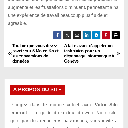
augmente et les frustrations diminuent, permettant ainsi
une expérience de travail beaucoup plus fluide et
agréable.
Tout ce que vous devez
A faire avant d’appeler un
N
savoir sur 5 Mo en Ko et
technicien pour un
les conversions de
dépannage informatique à
a
données
Genève
v
i
A PROPOS DU SITE
g
Plongez dans le monde virtuel avec
Votre Site
a
Internet
– Le guide du secteur du web. Notre site,
t
géré par des rédacteurs passionnés, vous invite à