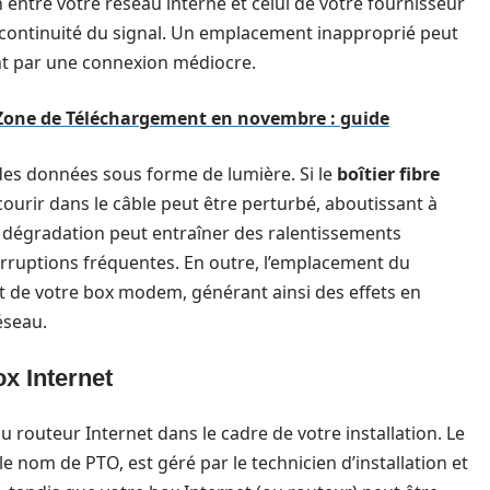
n entre votre réseau interne et celui de votre fournisseur
a continuité du signal. Un emplacement inapproprié peut
nt par une connexion médiocre.
 Zone de Téléchargement en novembre : guide
des données sous forme de lumière. Si le
boîtier fibre
rcourir dans le câble peut être perturbé, aboutissant à
e dégradation peut entraîner des ralentissements
erruptions fréquentes. En outre, l’emplacement du
t de votre box modem, générant ainsi des effets en
éseau.
ox Internet
e du routeur Internet dans le cadre de votre installation. Le
e nom de PTO, est géré par le technicien d’installation et