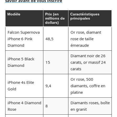
savoir avant de vous inscrire
Modèle
Prix (en
Caractéristiques
millions de
principales
dollars)
Falcon Supernova
Or rose, diamant
iPhone 6 Pink
48,5
rose de taille
Diamond
émeraude
Diamant noir de 26
iPhone 5 Black
15
carats, or massif 24
Diamond
carats
Or rose, 500
iPhone 4s Elite
9,4
diamants, coffre en
Gold
platine
iPhone 4 Diamond
Diamants roses, boîte
8
Rose
en granit