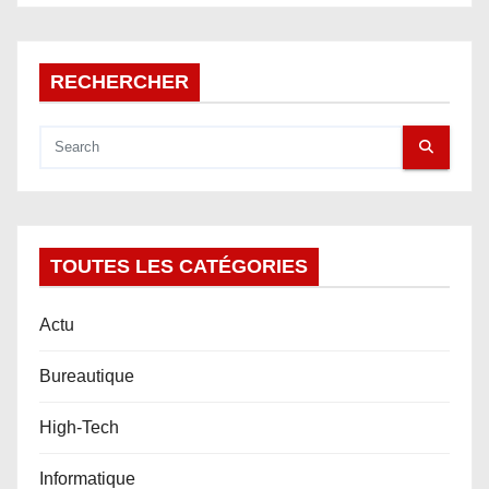
a
r
RECHERCHER
t
i
c
l
TOUTES LES CATÉGORIES
e
Actu
Bureautique
High-Tech
Informatique