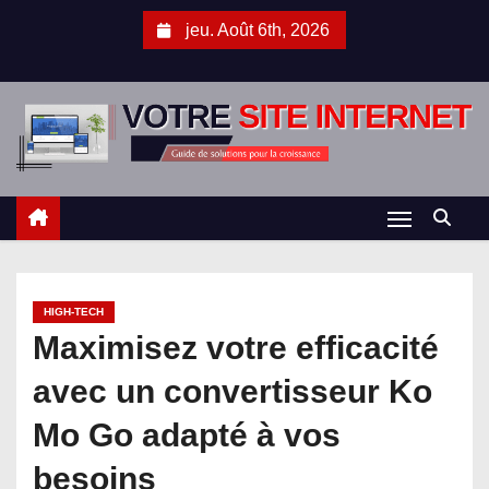
S
jeu. Août 6th, 2026
k
i
p
t
o
c
o
n
t
HIGH-TECH
e
Maximisez votre efficacité
n
t
avec un convertisseur Ko
Mo Go adapté à vos
besoins